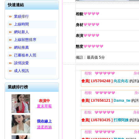
快速連結
相貌
業績排行
上線時間
身材
網站新人
表演
上線狀態排序
態度
網站推薦
已審核本人照
備註﹕最高值 5分
談情說愛
成人視訊
相貌
身
會員[ LV5704248 ]
向左向右
的評
業績排行榜
相貌
身
會員[ LV7656121 ]
Dama_tw
的評
表演中
夏末草莓
相貌
身
會員[ LV6783435 ]
打掃阿姨
的評
我在線上
溫柔西施
相貌
身