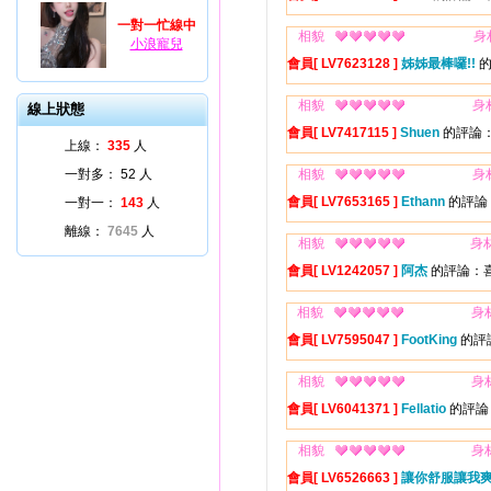
一對一忙線中
相貌
身
小浪寵兒
會員[ LV7623128 ]
姊姊最棒囉!!
的
相貌
身
線上狀態
會員[ LV7417115 ]
Shuen
的評論
上線：
335
人
一對多：
52
人
相貌
身
會員[ LV7653165 ]
Ethann
的評論
一對一：
143
人
離線：
7645
人
相貌
身
會員[ LV1242057 ]
阿杰
的評論：喜
相貌
身
會員[ LV7595047 ]
FootKing
的評
相貌
身
會員[ LV6041371 ]
Fellatio
的評論
相貌
身
會員[ LV6526663 ]
讓你舒服讓我