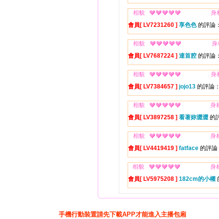
相貌
身
會員[ LV7231260 ]
享色色
的評論：go
相貌
身
會員[ LV7687224 ]
達首腔
的評論
相貌
身
會員[ LV7384657 ]
jojo13
的評論：
相貌
身
會員[ LV3897258 ]
看著妳澀澀
的
相貌
身
會員[ LV4419419 ]
fatface
的評論
相貌
身
會員[ LV5975208 ]
182cm的小權
手機行動裝置請先下載APP才能進入主播包廂