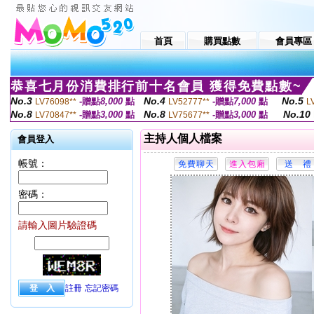
首頁
購買點數
會員專區
恭喜七月份消費排行前十名會員 獲得免費點數~
No.3
No.4
No.5
-贈點
8,000
點
-贈點
7,000
點
LV76098**
LV52777**
L
No.8
No.8
No.10
-贈點
3,000
點
-贈點
3,000
點
LV70847**
LV75677**
主持人個人檔案
會員登入
帳號：
密碼：
請輸入圖片驗證碼
註冊
忘記密碼