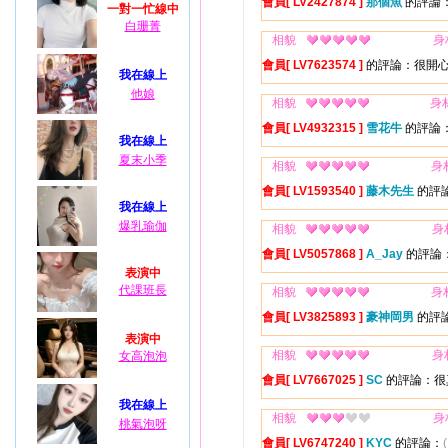
會員[ LV2427874 ]
那個魚
的評論：
一對一忙線中
白珊菁
相貌
身
會員[ LV7623574 ]
的評論：很開
我在線上
他娘
相貌
身
會員[ LV4932315 ]
雪花牛
的評論
我在線上
夏末小季
相貌
身
會員[ LV1593540 ]
藤木先生
的評
我在線上
爆乳瑜伽
相貌
身
會員[ LV5057868 ]
A_Jay
的評論
表演中
代課班長
相貌
身
會員[ LV3825893 ]
豪神岡男
的評
表演中
相貌
身
女高泡泡
會員[ LV7667025 ]
SC
的評論：很
我在線上
相貌
身
桃氣泡呀
會員[ LV6747240 ]
KYC
的評論：