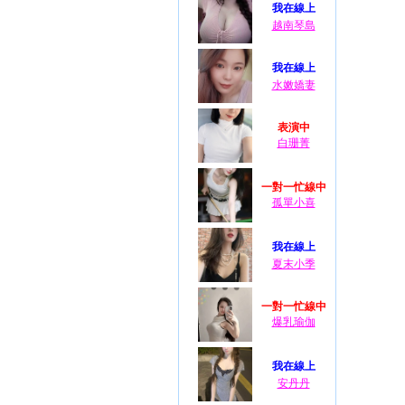
我在線上
越南琴島
我在線上
水嫩嬌妻
表演中
白珊菁
一對一忙線中
孤單小喜
我在線上
夏末小季
一對一忙線中
爆乳瑜伽
我在線上
安丹丹