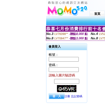
首頁
恭喜七月份消費排行前十名會
No.3
No.4
-贈點
8,000
點
LV76098**
LV5
No.8
No.8
-贈點
3,000
點
LV70847**
LV7
會員登入
帳號：
密碼：
請輸入圖片驗證碼
註冊
忘記密碼