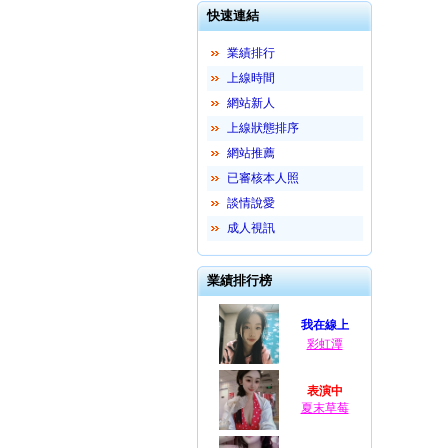
快速連結
業績排行
上線時間
網站新人
上線狀態排序
網站推薦
已審核本人照
談情說愛
成人視訊
業績排行榜
我在線上
彩虹潭
表演中
夏末草莓