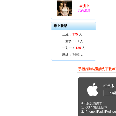
表演中
女高泡泡
線上狀態
上線：
375
人
一對多：
81
人
一對一：
126
人
離線：
7603
人
手機行動裝置請先下載A
iOS版設備需求 :
1. iOS 4.3以上版本
2. iPhone, iPad, iPod to