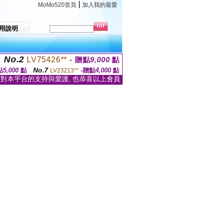
|
MoMo520首頁
加入我的最愛
用說明
No.2
LV75426**
- 贈點
9,000
點
No.7
點
5,000
點
-贈點
4,000
點
LV23213**
家對本平台的支持與愛護, 也恭喜以上會員