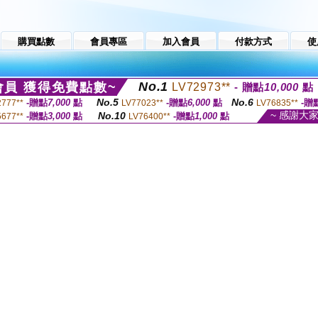
購買點數
會員專區
加入會員
付款方式
使
No.1
員 獲得免費點數~
LV72973**
- 贈點
10,000
點
No.5
No.6
-贈點
7,000
點
-贈點
6,000
點
-贈
2777**
LV77023**
LV76835**
~ 感謝大
No.10
-贈點
3,000
點
-贈點
1,000
點
5677**
LV76400**