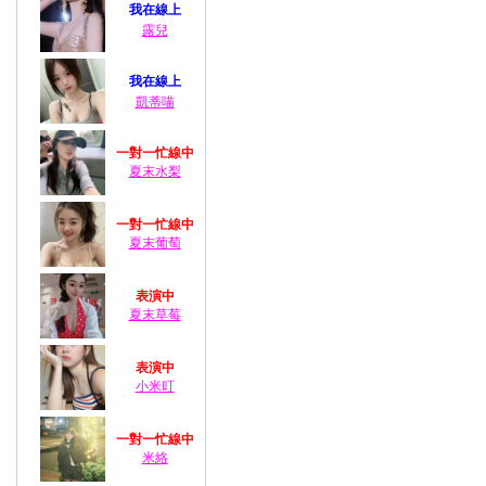
我在線上
露兒
我在線上
凱蒂喵
一對一忙線中
夏末水梨
一對一忙線中
夏末葡萄
表演中
夏末草莓
表演中
小米叮
一對一忙線中
米絡