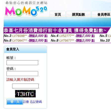
首頁
購買點數
會員專區
恭喜七月份消費排行前十名會員 獲得免費點數~
No.3
No.4
No.5
-贈點
8,000
點
-贈點
7,000
點
LV76098**
LV52777**
L
No.8
No.8
No.10
-贈點
3,000
點
-贈點
3,000
點
LV70847**
LV75677**
會員登入
帳號：
密碼：
請輸入圖片驗證碼
註冊
忘記密碼