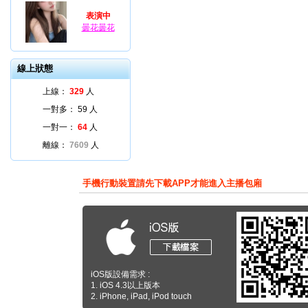
表演中
曇花曇花
線上狀態
上線：
329
人
一對多：
59
人
一對一：
64
人
離線：
7609
人
手機行動裝置請先下載APP才能進入主播包廂
iOS版設備需求 :
1. iOS 4.3以上版本
2. iPhone, iPad, iPod touch