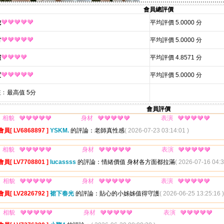
會員總評價
貌
平均評價 5.0000 分
材
平均評價 5.0000 分
演
平均評價 4.8571 分
度
平均評價 5.0000 分
﹕最高值 5分
會員評價
相貌
身材
表演
會員[ LV6868897 ]
YSKM.
的評論：老師真性感
( 2026-07-23 03:14:01 )
相貌
身材
表演
會員[ LV7708801 ]
lucassss
的評論：情緒價值 身材各方面都拉滿
( 2026-07-16 04:3
相貌
身材
表演
會員[ LV2826792 ]
裙下春光
的評論：貼心的小姊姊值得守護
( 2026-06-25 13:25:16 )
相貌
身材
表演