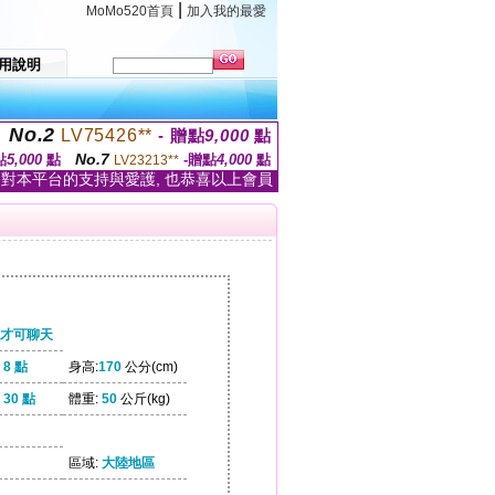
|
MoMo520首頁
加入我的最愛
用說明
No.2
LV75426**
- 贈點
9,000
點
No.7
點
5,000
點
-贈點
4,000
點
LV23213**
家對本平台的支持與愛護, 也恭喜以上會員
才可聊天
8 點
身高:
170
公分(cm)
30 點
體重:
50
公斤(kg)
區域:
大陸地區