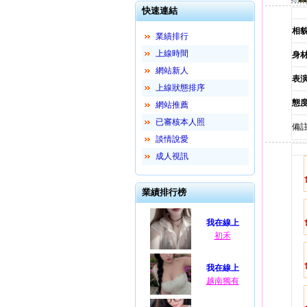
快速連結
相
業績排行
上線時間
身
網站新人
表
上線狀態排序
態
網站推薦
已審核本人照
備註
談情說愛
成人視訊
業績排行榜
我在線上
初禾
我在線上
越南獨有