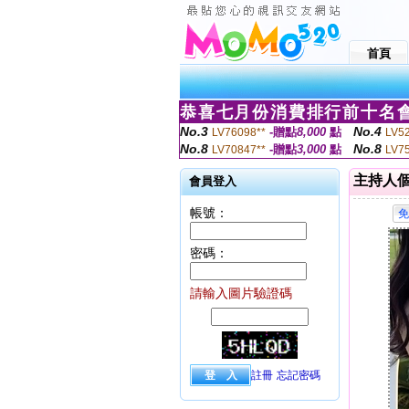
首頁
恭喜七月份消費排行前十名會
No.3
No.4
-贈點
8,000
點
LV76098**
LV5
No.8
No.8
-贈點
3,000
點
LV70847**
LV7
主持人
會員登入
帳號：
密碼：
請輸入圖片驗證碼
註冊
忘記密碼