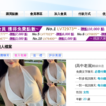
購買點數
會員專區
加入會員
付款方式
使
No.1
員 獲得免費點數~
LV72973**
- 贈點
10,000
點
No.5
No.6
-贈點
7,000
點
-贈點
6,000
點
-贈
2777**
LV77023**
LV76835**
~ 感謝大
No.10
-贈點
3,000
點
-贈點
1,000
點
5677**
LV76400**
個人檔案
(高中老濕)
離線休息
免費文字聊天:
必需付費
一對多視訊聊天:
每分鐘 
一對一視訊聊天:
每分鐘 
性別:
女性
年齡:
23
歲