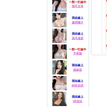
一對一忙線中
我不太乖
我在線上
夏戀橘子
我在線上
霜月溫柔
一對一忙線中
予宥期
我在線上
姐妹花
我在線上
碎碎念琪
我在線上
VE依玖