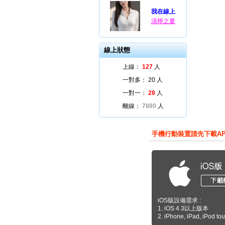
我在線上
清檸之夏
線上狀態
上線：
127
人
一對多：
20
人
一對一：
28
人
離線：
7880
人
手機行動裝置請先下載A
iOS版設備需求 :
1. iOS 4.3以上版本
2. iPhone, iPad, iPod to