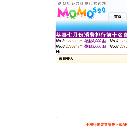
首頁
恭喜七月份消費排行前十名會
No.3
No.4
-贈點
8,000
點
LV76098**
LV5
No.8
No.8
-贈點
3,000
點
LV70847**
LV7
Hi!
會員登入
手機行動裝置請先下載A