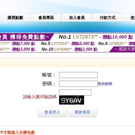
購買點數
會員專區
加入會員
付款方式
使
No.1
員 獲得免費點數~
LV72973**
- 贈點
10,000
點
No.5
No.6
-贈點
7,000
點
-贈點
6,000
點
-贈
2777**
LV77023**
LV76835**
~ 感謝大
No.10
-贈點
3,000
點
-贈點
1,000
點
5677**
LV76400**
帳號：
密碼：
查詢密碼
請輸入圖片驗證碼
PP才能進入主播包廂