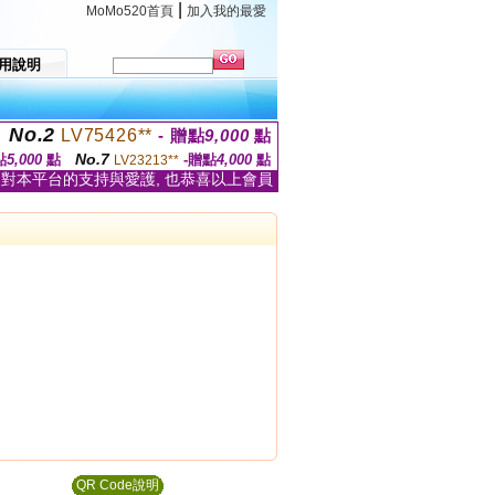
|
MoMo520首頁
加入我的最愛
用說明
No.2
LV75426**
- 贈點
9,000
點
No.7
點
5,000
點
-贈點
4,000
點
LV23213**
家對本平台的支持與愛護, 也恭喜以上會員
QR Code說明